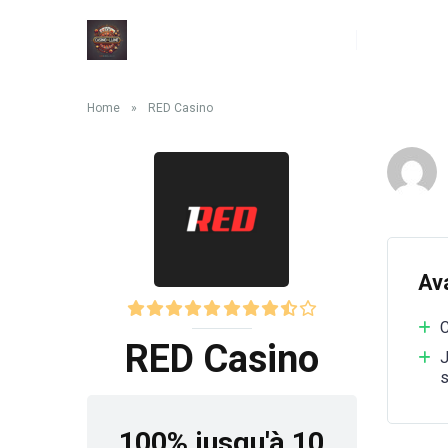
Home
»
RED Casino
Av
C
RED Casino
J
s
100% jusqu'à 10