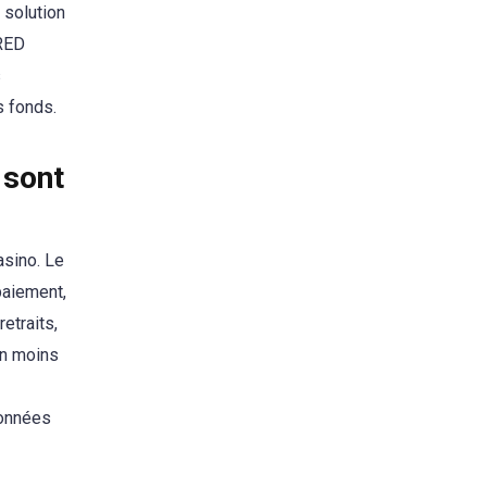
 solution
 RED
s
s fonds.
 sont
asino. Le
paiement,
etraits,
en moins
données