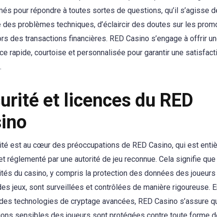
més pour répondre à toutes sortes de questions, qu’il s’agisse d
 des problèmes techniques, d’éclaircir des doutes sur les prom
lors des transactions financières. RED Casino s’engage à offrir u
ce rapide, courtoise et personnalisée pour garantir une satisfacti
.
urité et licences du RED
ino
ité est au cœur des préoccupations de RED Casino, qui est enti
 et réglementé par une autorité de jeu reconnue. Cela signifie que
vités du casino, y compris la protection des données des joueurs
 des jeux, sont surveillées et contrôlées de manière rigoureuse. 
t des technologies de cryptage avancées, RED Casino s’assure q
ions sensibles des joueurs sont protégées contre toute forme d