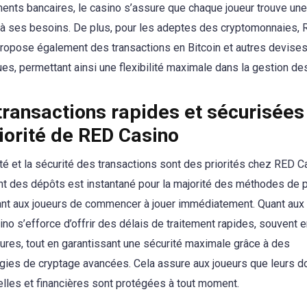
ments bancaires, le casino s’assure que chaque joueur trouve une
à ses besoins. De plus, pour les adeptes des cryptomonnaies,
ropose également des transactions en Bitcoin et autres devise
es, permettant ainsi une flexibilité maximale dans la gestion de
transactions rapides et sécurisées
riorité de RED Casino
ité et la sécurité des transactions sont des priorités chez RED C
nt des dépôts est instantané pour la majorité des méthodes de 
nt aux joueurs de commencer à jouer immédiatement. Quant aux r
no s’efforce d’offrir des délais de traitement rapides, souvent 
ures, tout en garantissant une sécurité maximale grâce à des
gies de cryptage avancées. Cela assure aux joueurs que leurs 
lles et financières sont protégées à tout moment.