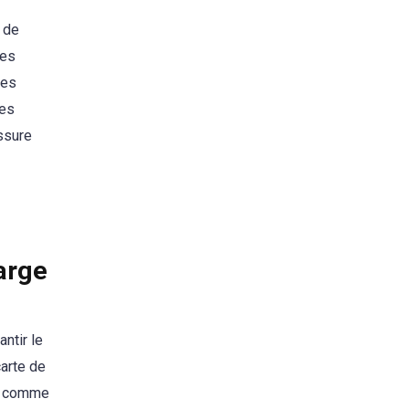
 de
des
ses
des
ssure
arge
ntir le
carte de
es comme