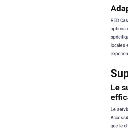
Adap
RED Casi
options 
spécifiq
locales 
expérien
Sup
Le s
effi
Le servi
Accessib
que le c