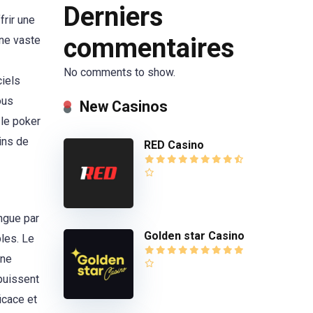
Derniers
rir une
commentaires
une vaste
No comments to show.
ciels
ous
New Casinos
le poker
ins de
RED Casino
ngue par
Golden star Casino
les. Le
une
puissent
icace et