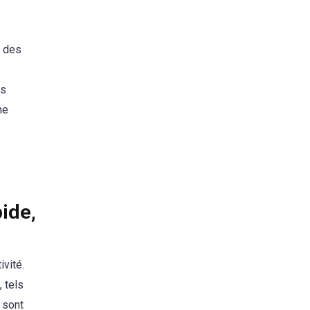
t des
es
ne
ide,
ivité.
 tels
 sont