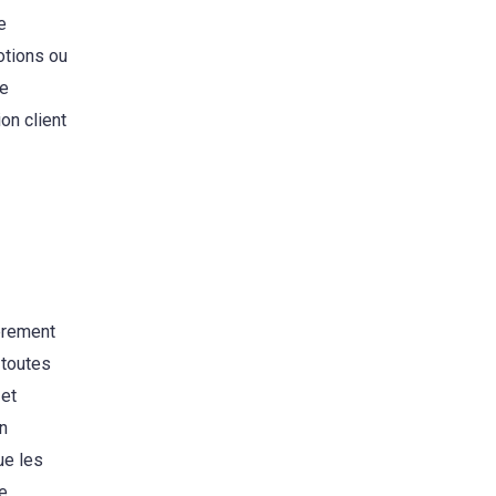
e
otions ou
ne
on client
èrement
 toutes
 et
En
ue les
e