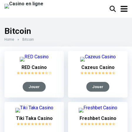
Bitcoin
Home
»
Bitcoin
RED Casino
Cazeus Casino
Jouer
Jouer
Tiki Taka Casino
Freshbet Casino