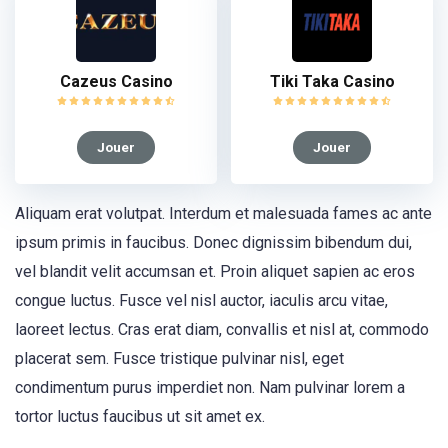
Cazeus Casino
Tiki Taka Casino
Jouer
Jouer
Aliquam erat volutpat. Interdum et malesuada fames ac ante
ipsum primis in faucibus. Donec dignissim bibendum dui,
vel blandit velit accumsan et. Proin aliquet sapien ac eros
congue luctus. Fusce vel nisl auctor, iaculis arcu vitae,
laoreet lectus. Cras erat diam, convallis et nisl at, commodo
placerat sem. Fusce tristique pulvinar nisl, eget
condimentum purus imperdiet non. Nam pulvinar lorem a
tortor luctus faucibus ut sit amet ex.