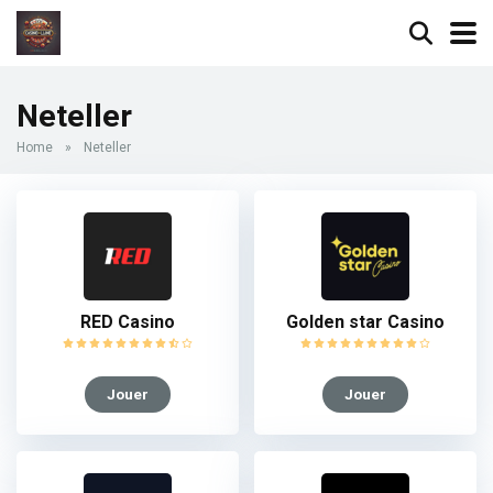
Neteller
Home
»
Neteller
RED Casino
Golden star Casino
Jouer
Jouer