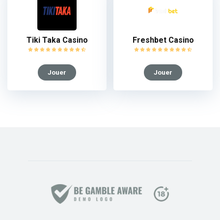
Tiki Taka Casino
Freshbet Casino
Jouer
Jouer