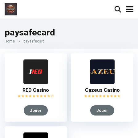
paysafecard
Home
»
paysafecard
RED Casino
Cazeus Casino
Jouer
Jouer