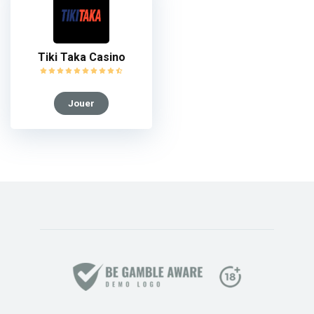
Tiki Taka Casino
Jouer