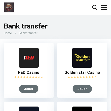
Bank transfer
Home
»
Bank transfer
RED Casino
Golden star Casino
Jouer
Jouer