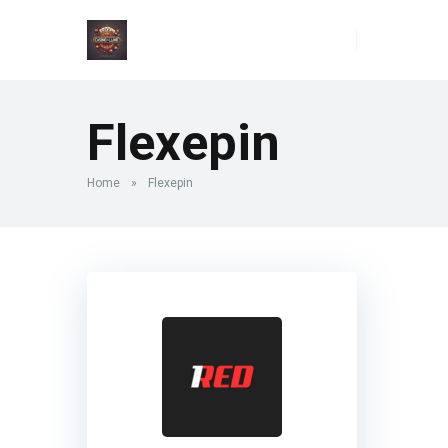
Flexepin
Home
»
Flexepin