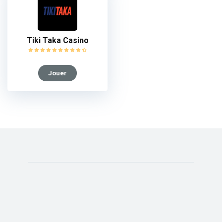
Tiki Taka Casino
Jouer