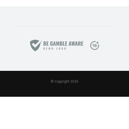
© Copyright 2026