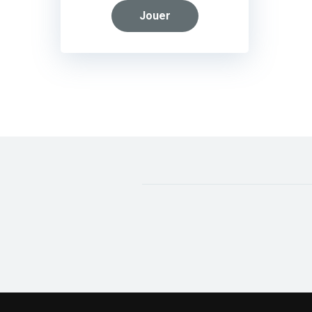
Jouer