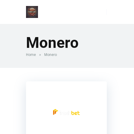
Monero
Home
»
Monero