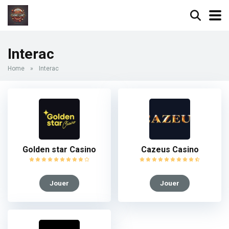
Interac
Home
»
Interac
Golden star Casino
Cazeus Casino
Jouer
Jouer