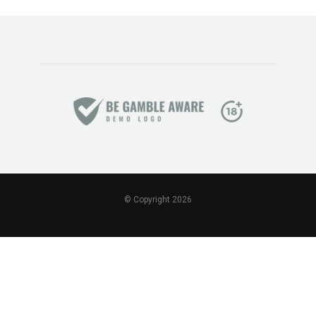
© Copyright 2026