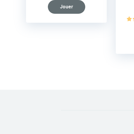
Jouer