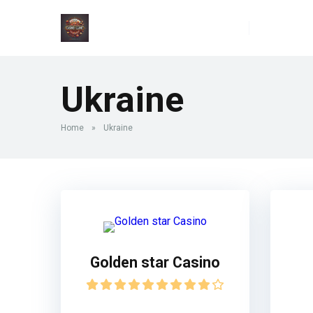
Ukraine
Home
»
Ukraine
Golden star Casino