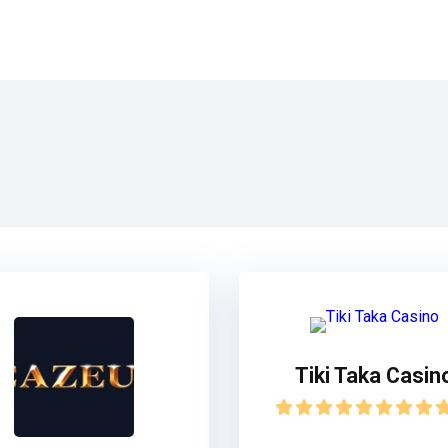
Tiki Taka Casin