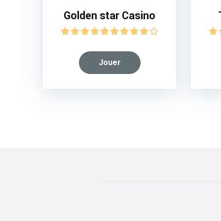
Golden star Casino
Jouer