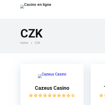
CZK
Home
»
CZK
Cazeus Casino