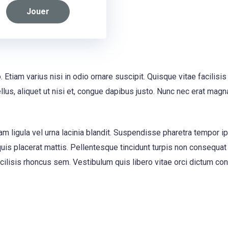
Jouer
o. Etiam varius nisi in odio ornare suscipit. Quisque vitae facilisi
tellus, aliquet ut nisi et, congue dapibus justo. Nunc nec erat ma
quam ligula vel urna lacinia blandit. Suspendisse pharetra tempo
uis placerat mattis. Pellentesque tincidunt turpis non consequat
facilisis rhoncus sem. Vestibulum quis libero vitae orci dictum co