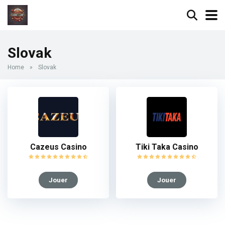
Slovak
Home
»
Slovak
Cazeus Casino
Tiki Taka Casino
Jouer
Jouer