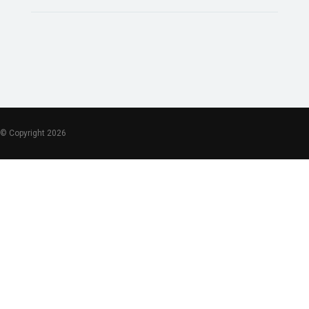
© Copyright 2026